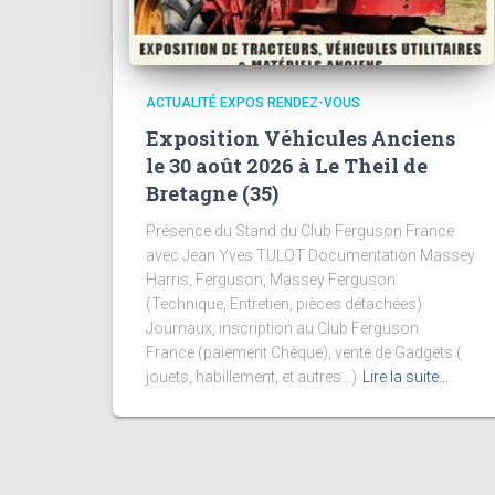
ACTUALITÉ EXPOS RENDEZ-VOUS
Exposition Véhicules Anciens
le 30 août 2026 à Le Theil de
Bretagne (35)
Présence du Stand du Club Ferguson France
avec Jean Yves TULOT Documentation Massey
Harris, Ferguson, Massey Ferguson
(Technique, Entretien, pièces détachées)
Journaux, inscription au Club Ferguson
France (paiement Chèque), vente de Gadgets (
jouets, habillement, et autres…)
Lire la suite…