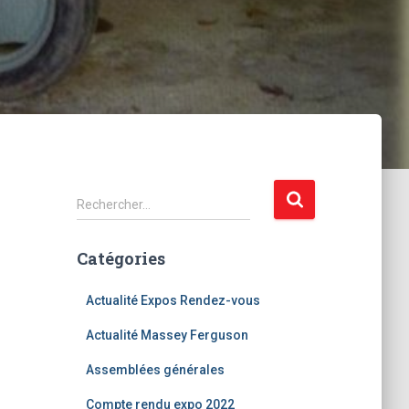
R
Rechercher…
e
c
Catégories
h
e
r
Actualité Expos Rendez-vous
c
Actualité Massey Ferguson
h
e
Assemblées générales
r
Compte rendu expo 2022