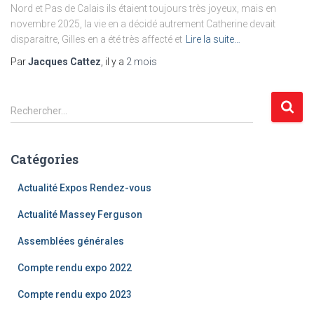
Nord et Pas de Calais ils étaient toujours très joyeux, mais en
novembre 2025, la vie en a décidé autrement Catherine devait
disparaitre, Gilles en a été très affecté et
Lire la suite…
Par
Jacques Cattez
, il y a
2 mois
R
Rechercher…
e
c
h
Catégories
e
r
Actualité Expos Rendez-vous
c
h
Actualité Massey Ferguson
e
Assemblées générales
r
Compte rendu expo 2022
:
Compte rendu expo 2023