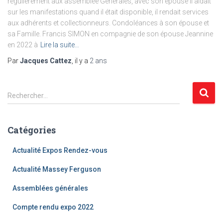
régulièrement aux assemblée Générales, avec son épouse il aidait
sur les manifestations quand il était disponible, il rendait services
aux adhérents et collectionneurs. Condoléances à son épouse et
sa Famille. Francis SIMON en compagnie de son épouse Jeannine
en 2022 à
Lire la suite…
Par
Jacques Cattez
, il y a
2 ans
R
Rechercher…
e
c
h
Catégories
e
r
Actualité Expos Rendez-vous
c
h
Actualité Massey Ferguson
e
Assemblées générales
r
Compte rendu expo 2022
: