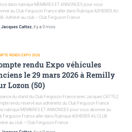
ance dans rubrique MEMBRES ET ANNONCES pour vous
nner au Club Ferguson France aller dans Rubrique ADHERER AU
B: Adhérer au club – Club Ferguson France
r
Jacques Cattez
, il y a
9 mois
MPTE RENDU EXPO 2026
ompte rendu Expo véhicules
nciens le 29 mars 2026 à Remilly
ur Lozon (50)
sence du stand du Club Ferguson France avec Jacques CATTEZ
pte rendu réservé aux adhérents du Club Ferguson France
ns rubrique MEMBRES ET ANNONCES pour vous abonner au
b Ferguson France aller dans Rubrique ADHERER AU CLUB:
érer au club – Club Ferguson France
r
Jacques Cattez
, il y a
9 mois