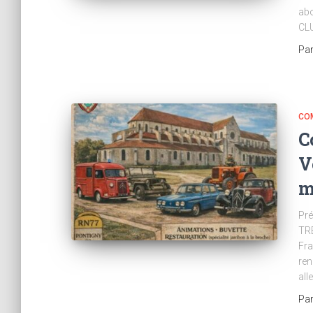
abo
CLU
Pa
CO
C
V
m
Pré
TRE
Fr
ren
all
Pa