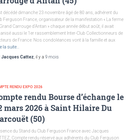
arrouge d’Antan (45)
est décédé dimanche 23 novembre âgé de 80 ans, adhérent du
b Ferguson France, organisateur de la manifestation « La ferme
Grand Carrouge d’Antan » chaque année début août, il avait
anisé aussi le 1er rassemblement Inter-Club Collectionneurs de
cteurs de France. Nos condoléances vont à la famille et aux
re la suite…
r
Jacques Cattez
, il y a
9 mois
MPTE RENDU EXPO 2026
ompte rendu Bourse d’échange le
2 mars 2026 à Saint Hilaire Du
arcouët (50)
sence du Stand du Club Ferguson France avec Jacques
TEZ, Compte rendu réservé aux adhérents du Club Ferguson