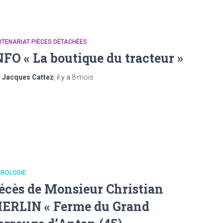
TENARIAT PIÈCES DÉTACHÉES
NFO « La boutique du tracteur »
r
Jacques Cattez
, il y a
8 mois
CROLOGIE
écès de Monsieur Christian
ERLIN « Ferme du Grand