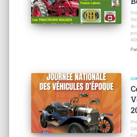
B
Pré
Sté
du
pou
ADH
Pa
CO
C
V
2
Pré
GAL
Fr