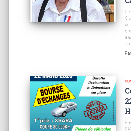
C
Il 
Clu
du 
org
tra
Li
Pa
CO
C
2
H
Pré
CAT