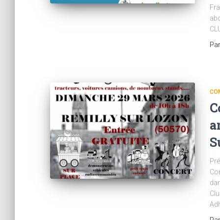
Fr
abo
CLU
Pa
CO
C
a
S
Pré
Com
da
Clu
Adh
Pa