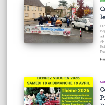
CO
C
l
Pré
Bap
adh
ANN
Rub
Fr
Pa
CO
C
P