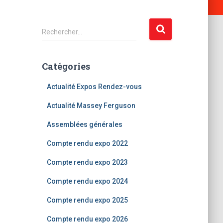
R
Rechercher…
e
c
h
Catégories
e
r
Actualité Expos Rendez-vous
c
h
Actualité Massey Ferguson
e
Assemblées générales
r
Compte rendu expo 2022
:
Compte rendu expo 2023
Compte rendu expo 2024
Compte rendu expo 2025
Compte rendu expo 2026