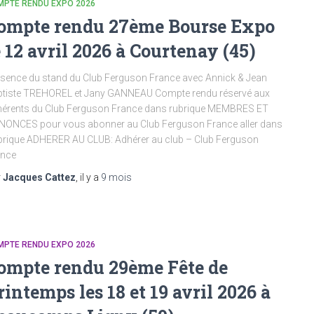
MPTE RENDU EXPO 2026
ompte rendu 27ème Bourse Expo
e 12 avril 2026 à Courtenay (45)
sence du stand du Club Ferguson France avec Annick & Jean
tiste TREHOREL et Jany GANNEAU Compte rendu réservé aux
érents du Club Ferguson France dans rubrique MEMBRES ET
ONCES pour vous abonner au Club Ferguson France aller dans
rique ADHERER AU CLUB: Adhérer au club – Club Ferguson
ance
r
Jacques Cattez
, il y a
9 mois
MPTE RENDU EXPO 2026
ompte rendu 29ème Fête de
rintemps les 18 et 19 avril 2026 à