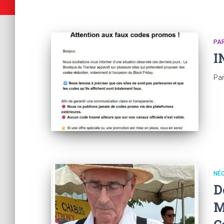
PAR
I
Pa
NÉ
D
M