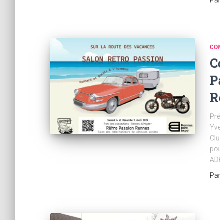
CO
C
P
R
Pré
Yve
Cl
pou
ADH
Pa