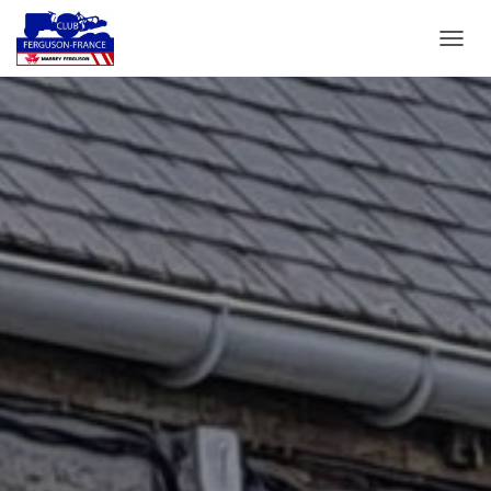
D
É
P
L
I
E
R
L
A
N
A
V
I
G
A
T
I
O
N