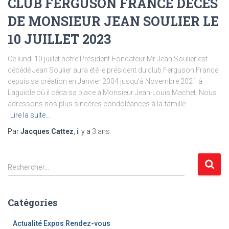
CLUB FERGUSON FRANCE DECES
DE MONSIEUR JEAN SOULIER LE
10 JUILLET 2023
Ce lundi 10 juillet notre Président-Fondateur Mr Jean Soulier est
décédé Jean Soulier aura été le président du club Ferguson France
depuis sa création en Janvier 2004 jusqu’à Novembre 2021 à
Laguiole où il céda sa place à Monsieur Jean-Louis Machet. Nous
adressons nos plus sincères condoléances à la famille
Lire la suite…
Par
Jacques Cattez
, il y a
3 ans
R
Rechercher…
e
c
h
Catégories
e
r
Actualité Expos Rendez-vous