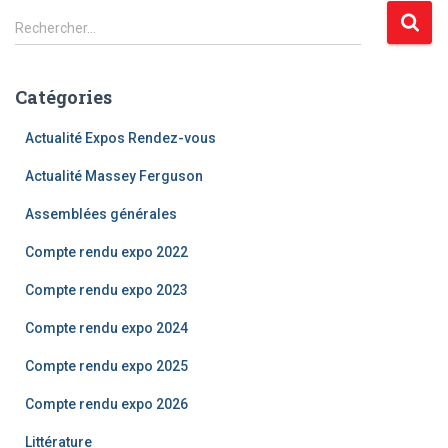
R
Rechercher…
e
c
h
Catégories
e
r
Actualité Expos Rendez-vous
c
h
Actualité Massey Ferguson
e
Assemblées générales
r
Compte rendu expo 2022
:
Compte rendu expo 2023
Compte rendu expo 2024
Compte rendu expo 2025
Compte rendu expo 2026
Littérature