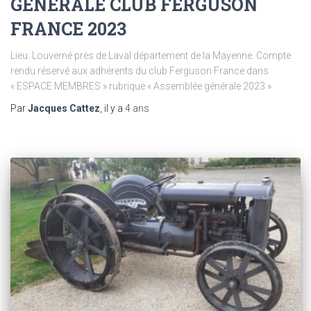
GENERALE CLUB FERGUSON
FRANCE 2023
Lieu: Louverné près de Laval département de la Mayenne. Compte
rendu réservé aux adhérents du club Ferguson France dans
« ESPACE MEMBRES » rubrique « Assemblée générale 2023 »
Par
Jacques Cattez
, il y a
4 ans