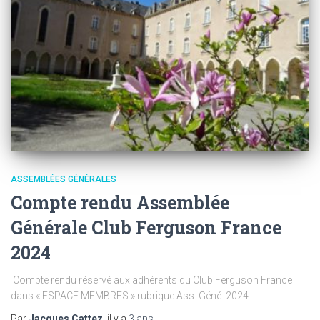
ASSEMBLÉES GÉNÉRALES
Compte rendu Assemblée
Générale Club Ferguson France
2024
Compte rendu réservé aux adhérents du Club Ferguson France
dans « ESPACE MEMBRES » rubrique Ass. Géné. 2024
Par
Jacques Cattez
, il y a
3 ans