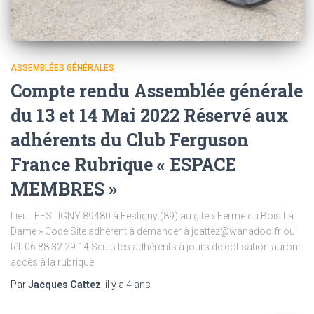
ASSEMBLÉES GÉNÉRALES
Compte rendu Assemblée générale
du 13 et 14 Mai 2022 Réservé aux
adhérents du Club Ferguson
France Rubrique « ESPACE
MEMBRES »
Lieu : FESTIGNY 89480 à Festigny (89) au gite « Ferme du Bois La
Dame » Code Site adhérent à demander à jcattez@wanadoo.fr ou
tél. 06 88 32 29 14 Seuls les adhérents à jours de cotisation auront
accès à la rubrique.
Par
Jacques Cattez
, il y a
4 ans