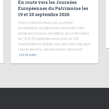
En route vers les Journées
Européennes du Patrimoine les
19 et 20 septembre 2026
Chers collectionneurs,Les Journées
européennes du patrimoine reviennent cette
année encore pour une édition qui se déroulera
les 19 et 20 septembre.Avec près de 230
manifestations dédiées aux véhicules d’époque
l’année dernière, cet évènement culturel est
Lire la suite…