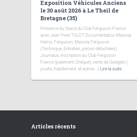
Exposition Véhicules Anciens
le 30 août 2026 à Le Theil de
Bretagne (35)
Présence du Stand du Club Ferguson France
avec Jean Yves TULOT Documentation Massey
Harris, Ferguson, Massey Ferguson
(Technique, Entretien, pièces détachées)
Journaux, inscription au Club Ferguson
France (paiement Chèque), vente de Gadgets (
jouets, habillement, et autres…)
Lire la suite…
Articles récents