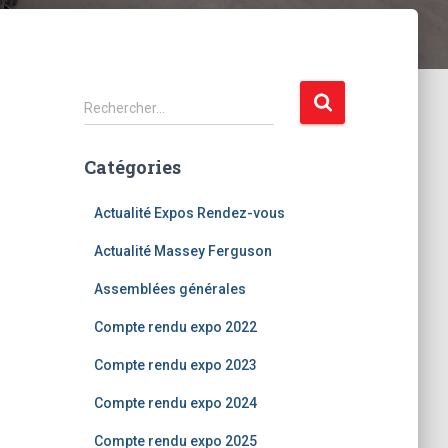
R
Rechercher…
e
c
Catégories
h
e
r
Actualité Expos Rendez-vous
c
Actualité Massey Ferguson
h
e
Assemblées générales
r
Compte rendu expo 2022
:
Compte rendu expo 2023
Compte rendu expo 2024
Compte rendu expo 2025