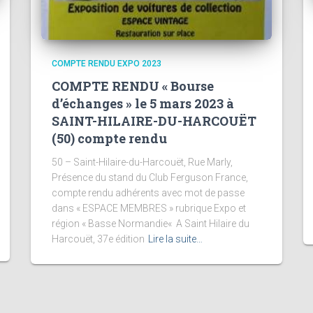
COMPTE RENDU EXPO 2023
COMPTE RENDU « Bourse
d’échanges » le 5 mars 2023 à
SAINT-HILAIRE-DU-HARCOUËT
(50) compte rendu
50 – Saint-Hilaire-du-Harcouët, Rue Marly,
Présence du stand du Club Ferguson France,
compte rendu adhérents avec mot de passe
dans « ESPACE MEMBRES » rubrique Expo et
région « Basse Normandie« A Saint Hilaire du
Harcouët, 37e édition
Lire la suite…