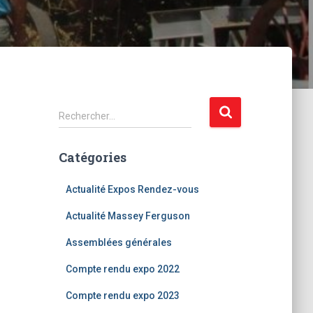
R
Rechercher…
e
c
Catégories
h
e
r
Actualité Expos Rendez-vous
c
Actualité Massey Ferguson
h
e
Assemblées générales
r
Compte rendu expo 2022
:
Compte rendu expo 2023