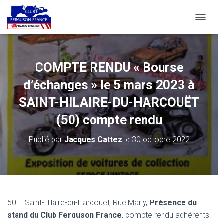
D
É
P
L
I
COMPTE RENDU « Bourse
E
R
d’échanges » le 5 mars 2023 à
L
A
SAINT-HILAIRE-DU-HARCOUËT
N
(50) compte rendu
A
V
I
Publié par
Jacques Cattez
le
30 octobre 2022
G
A
T
I
O
N
50 – Saint-Hilaire-du-Harcouët, Rue Marly,
Présence du
stand du Club Ferguson France
, compte rendu adhérents