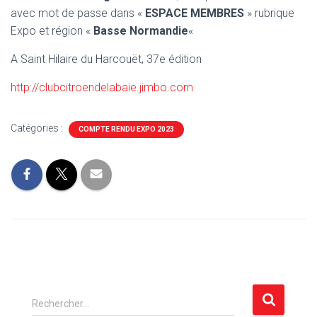
avec mot de passe dans «
ESPACE MEMBRES
» rubrique
Expo et région «
Basse Normandie
«
A Saint Hilaire du Harcouët, 37e édition
http://clubcitroendelabaie.jimbo.com
Catégories :
COMPTE RENDU EXPO 2023
R
Rechercher…
e