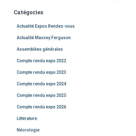
c
Catégories
h
e
r
Actualité Expos Rendez-vous
c
Actualité Massey Ferguson
h
e
Assemblées générales
r
Compte rendu expo 2022
:
Compte rendu expo 2023
Compte rendu expo 2024
Compte rendu expo 2025
Compte rendu expo 2026
Littérature
Nécrologie