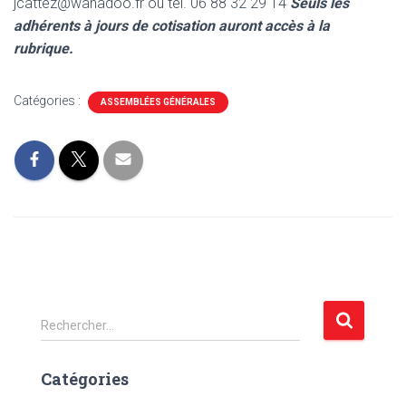
jcattez@wanadoo.fr ou tél. 06 88 32 29 14
Seuls les
adhérents à jours de cotisation auront accès à la
rubrique.
Catégories :
ASSEMBLÉES GÉNÉRALES
R
Rechercher…
e
c
Catégories
h
e