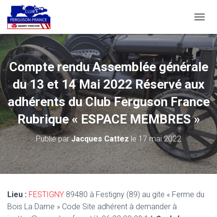
D
É
P
L
I
Compte rendu Assemblée générale
E
R
du 13 et 14 Mai 2022 Réservé aux
L
A
adhérents du Club Ferguson France
N
Rubrique « ESPACE MEMBRES »
A
V
I
Publié par
Jacques Cattez
le
17 mai 2022
G
A
T
I
O
N
Lieu :
FESTIGNY
89480 à Festigny (89) au gite « Ferme du
Bois La Dame » Code Site adhérent à demander à