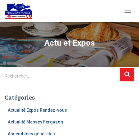
DÉPLI
LA
NAVIG
Actu et Expos
R
Rechercher…
e
c
h
Catégories
e
r
Actualité Expos Rendez-vous
c
h
Actualité Massey Ferguson
e
Assemblées générales
r