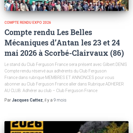
COMPTE RENDU EXPO 2026
Compte rendu Les Belles
Mécaniques d’Antan les 23 et 24
mai 2026 à Scorbé-Clairvaux (86)
Le stand du Club Ferguson France sera présent avec Gilbert DENIS
Compte rendu réservé aux adhérents du Club Ferguson
France dans rubrique MEMBRES ET ANNONCES pour vous
abonner au Club Ferguson France aller dans Rubrique ADHERER
AU CLUB: Adhérer au club – Club Ferguson France
Par
Jacques Cattez
, il y a
9 mois