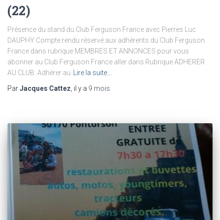
(22)
Présence du stand du Club Ferguson France avec Pierres Luc
DAUPHY Compte rendu réservé aux adhérents du Club Ferguson
France dans rubrique MEMBRES ET ANNONCES pour vous
abonner au Club Ferguson France aller dans Rubrique ADHERER
AU CLUB: Adhérer au
Lire la suite…
Par
Jacques Cattez
, il y a
9 mois