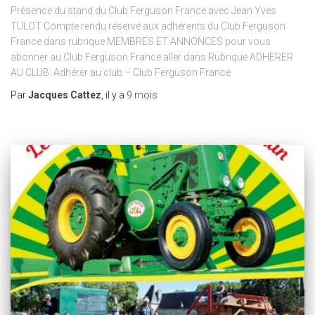
Présence du stand du Club Ferguson France avec Jean Yves
TULOT Compte rendu réservé aux adhérents du Club Ferguson
France dans rubrique MEMBRES ET ANNONCES pour vous
abonner au Club Ferguson France aller dans Rubrique ADHERER
AU CLUB: Adhérer au club – Club Ferguson France
Par
Jacques Cattez
, il y a
9 mois