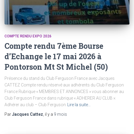
COMPTE RENDU EXPO 2026
Compte rendu 7ème Bourse
d’Echange le 17 mai 2026 à
Pontorson Mt St Michel (50)
Présence du stand du Club Ferguson France avec Jacques
CATTEZ Compte rendu réservé aux adhérents du Club Ferguson
France Rubrique « MEMBRES ET ANNONCES » vous abonner au
Club Ferguson France dans rubrique « ADHERER AU CLUB »:
Adhérer au club – Club Ferguson
Lire la suite…
Par
Jacques Cattez
, il y a
9 mois