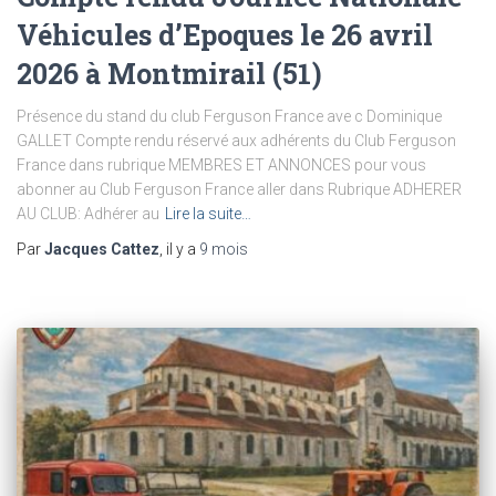
Véhicules d’Epoques le 26 avril
2026 à Montmirail (51)
Présence du stand du club Ferguson France ave c Dominique
GALLET Compte rendu réservé aux adhérents du Club Ferguson
France dans rubrique MEMBRES ET ANNONCES pour vous
abonner au Club Ferguson France aller dans Rubrique ADHERER
AU CLUB: Adhérer au
Lire la suite…
Par
Jacques Cattez
, il y a
9 mois