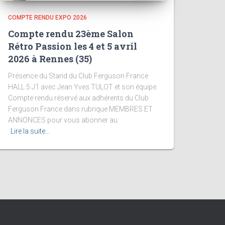
COMPTE RENDU EXPO 2026
Compte rendu 23ème Salon
Rétro Passion les 4 et 5 avril
2026 à Rennes (35)
Présence du Stand du Club Ferguson France
HALL 5 J1 avec Jean Yves TULOT et son équipe.
Compte rendu réservé aux adhérents du Club
Ferguson France dans rubrique MEMBRES ET
ANNONCES pour vous abonner au
Lire la suite…