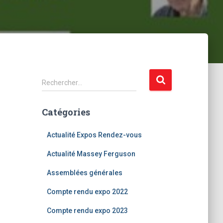
R
Rechercher…
e
c
Catégories
h
e
r
Actualité Expos Rendez-vous
c
Actualité Massey Ferguson
h
e
Assemblées générales
r
Compte rendu expo 2022
:
Compte rendu expo 2023