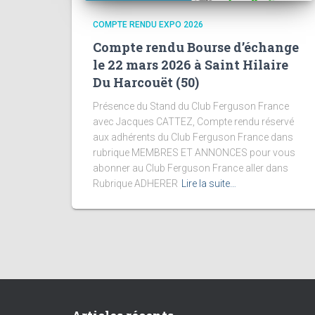
COMPTE RENDU EXPO 2026
Compte rendu Bourse d’échange
le 22 mars 2026 à Saint Hilaire
Du Harcouët (50)
Présence du Stand du Club Ferguson France
avec Jacques CATTEZ, Compte rendu réservé
aux adhérents du Club Ferguson France dans
rubrique MEMBRES ET ANNONCES pour vous
abonner au Club Ferguson France aller dans
Rubrique ADHERER
Lire la suite…