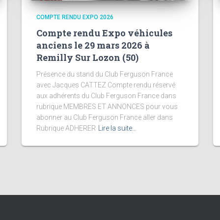
COMPTE RENDU EXPO 2026
Compte rendu Expo véhicules
anciens le 29 mars 2026 à
Remilly Sur Lozon (50)
Présence du stand du Club Ferguson France
avec Jacques CATTEZ Compte rendu réservé
aux adhérents du Club Ferguson France dans
rubrique MEMBRES ET ANNONCES pour vous
abonner au Club Ferguson France aller dans
Rubrique ADHERER
Lire la suite…