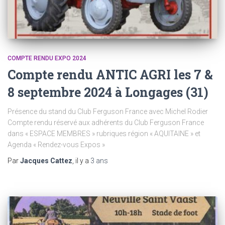
COMPTE RENDU EXPO 2024
Compte rendu ANTIC AGRI les 7 &
8 septembre 2024 à Longages (31)
Présence du stand du Club Ferguson France avec Michel Rodier
Compte rendu réservé aux adhérents du Club Ferguson France
dans « ESPACE MEMBRES » rubriques région « AQUITAINE » et
Agenda « Rendez-vous Expos »
Par
Jacques Cattez
, il y a
3 ans