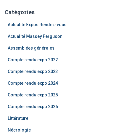
articles
c
h
Catégories
e
r
Actualité Expos Rendez-vous
c
h
Actualité Massey Ferguson
e
Assemblées générales
r
Compte rendu expo 2022
:
Compte rendu expo 2023
Compte rendu expo 2024
Compte rendu expo 2025
Compte rendu expo 2026
Littérature
Nécrologie