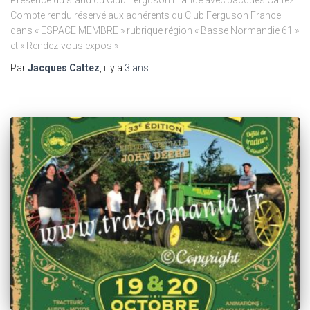
Présence du stand du Club Ferguson France avec Jacques Cattez
Compte rendu réservé aux adhérents du Club Ferguson France
dans « ESPACE MEMBRE » rubrique région « Basse Normandie 61 »
et « Rendez-vous expos »
Par
Jacques Cattez
, il y a
3 ans