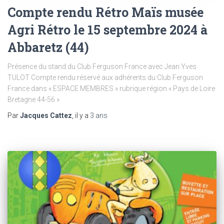
Compte rendu Rétro Maïs musée
Agri Rétro le 15 septembre 2024 à
Abbaretz (44)
Présence du stand du Club Ferguson France avec Jean Yves
TULOT Compte rendu réservé aux adhérents du Club Ferguson
France dans « ESPACE MEMBRES » rubrique région « Pays de Loire
Bretagne 44-56 »
Par
Jacques Cattez
, il y a
3 ans