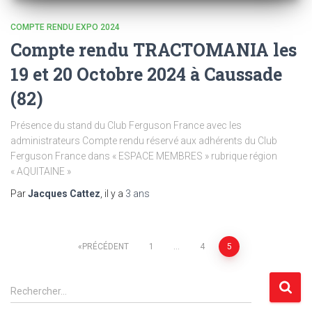
COMPTE RENDU EXPO 2024
Compte rendu TRACTOMANIA les
19 et 20 Octobre 2024 à Caussade
(82)
Présence du stand du Club Ferguson France avec les
administrateurs Compte rendu réservé aux adhérents du Club
Ferguson France dans « ESPACE MEMBRES » rubrique région
« AQUITAINE »
Par
Jacques Cattez
, il y a
3 ans
Navigation
PRÉCÉDENT
1
…
4
5
des
R
Rechercher…
e