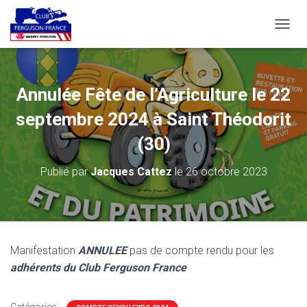
D
É
P
L
I
Annulée Fête de l’Agriculture le 22
E
R
septembre 2024 à Saint Théodorit
L
A
(30)
N
A
Publié par
Jacques Cattez
le
26 octobre 2023
V
I
G
A
T
I
Manifestation
ANNULEE
pas de compte rendu pour les
O
adhérents du Club Ferguson France
N