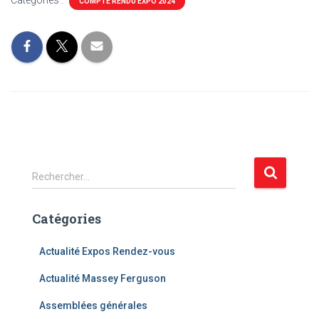
Catégories :
COMPTE RENDU EXPO 2024
R
Rechercher…
e
c
Catégories
h
e
r
Actualité Expos Rendez-vous
c
Actualité Massey Ferguson
h
e
Assemblées générales
r