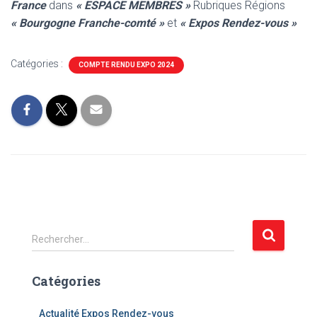
France
dans
« ESPACE MEMBRES »
Rubriques Régions
« Bourgogne Franche-comté »
et
« Expos Rendez-vous »
Catégories :
COMPTE RENDU EXPO 2024
R
Rechercher…
e
c
Catégories
h
e
r
Actualité Expos Rendez-vous