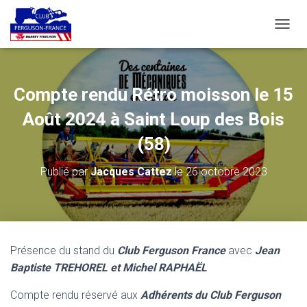
D
É
P
L
I
Compte rendu Rétro moisson le 15
E
R
Août 2024 à Saint Loup des Bois
L
A
(58)
N
A
Publié par
Jacques Cattez
le
26 octobre 2023
V
I
G
A
T
I
Présence du stand du
Club Ferguson France
avec
Jean
O
Baptiste TREHOREL et Michel RAPHAËL
N
Compte rendu réservé aux
Adhérents du Club Ferguson