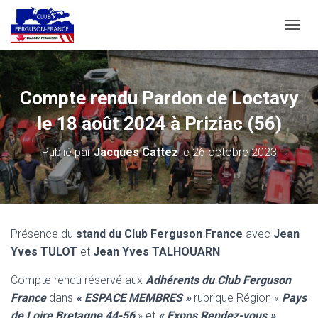
D
É
P
L
I
Compte rendu Pardon de Loctavy
E
R
le 18 août 2024 à Priziac (56)
L
A
Publié par
Jacques Cattez
le
26 octobre 2023
N
A
V
I
G
A
Présence du
stand du Club Ferguson France
avec
Jean
T
Yves TULOT
et
Jean Yves TALHOUARN
I
O
N
Compte rendu réservé aux
Adhérents du Club Ferguson
France
dans
« ESPACE MEMBRES »
rubrique Région «
Pays
de Loire Bretagne 44-56
» et
« Expos Rendez-vous »