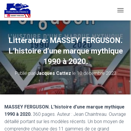
D
É
P
L
I
Littérature: MASSEY FERGUSON.
E
R
L’histoire d’une marque mythique
L
A
1990 à 2020.
N
A
Publié par
Jacques Cattez
le
10 décembre 2023
V
I
G
A
T
I
MASSEY FERGUSON. L’histoire d’une marque mythique
O
1990 à 2020.
360 pages. Auteur : Jean Chaintreau. Ouvrage
N
détaillé portant sur les modèles récents. Un bon moyen de
comprendre chacune des 11 gammes de ce grand