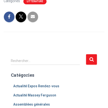
Catégories :
LITTÉRATURE
R
Rechercher…
e
c
Catégories
h
e
r
Actualité Expos Rendez-vous
c
Actualité Massey Ferguson
h
e
Assemblées générales
r