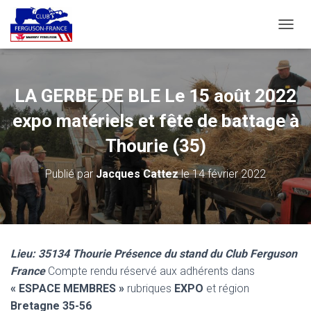
D
É
P
L
I
LA GERBE DE BLE Le 15 août 2022
E
R
expo matériels et fête de battage à
L
A
Thourie (35)
N
A
Publié par
Jacques Cattez
le
14 février 2022
V
I
G
A
T
I
Lieu:
35134 Thourie
Présence du stand du Club Ferguson
O
France
Compte rendu réservé aux adhérents dans
N
« ESPACE MEMBRES »
rubriques
EXPO
et région
Bretagne 35-56