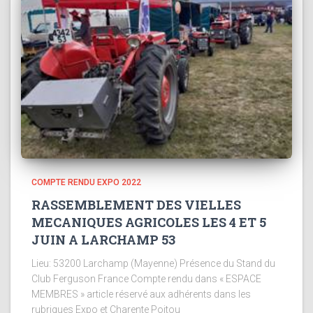
COMPTE RENDU EXPO 2022
RASSEMBLEMENT DES VIELLES
MECANIQUES AGRICOLES LES 4 ET 5
JUIN A LARCHAMP 53
Lieu: 53200 Larchamp (Mayenne) Présence du Stand du
Club Ferguson France Compte rendu dans « ESPACE
MEMBRES » article réservé aux adhérents dans les
rubriques Expo et Charente Poitou