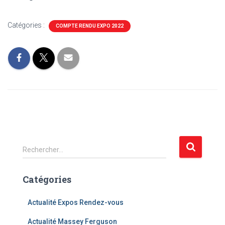
Catégories :
COMPTE RENDU EXPO 2022
R
Rechercher…
e
c
Catégories
h
e
r
Actualité Expos Rendez-vous
c
Actualité Massey Ferguson
h