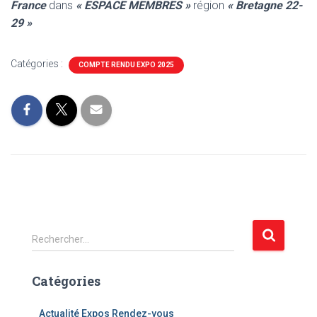
France
dans
« ESPACE MEMBRES »
région
« Bretagne 22-
29 »
Catégories :
COMPTE RENDU EXPO 2025
R
Rechercher…
e
c
Catégories
h
e
r
Actualité Expos Rendez-vous