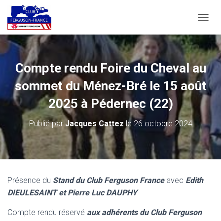
D
É
P
L
I
Compte rendu Foire du Cheval au
E
R
sommet du Ménez-Bré le 15 août
L
A
2025 à Pédernec (22)
N
A
Publié par
Jacques Cattez
le
26 octobre 2024
V
I
G
A
T
I
Présence du
Stand du Club Ferguson France
avec
Edith
O
DIEULESAINT et Pierre Luc DAUPHY
N
Compte rendu réservé
aux adhérents du Club Ferguson