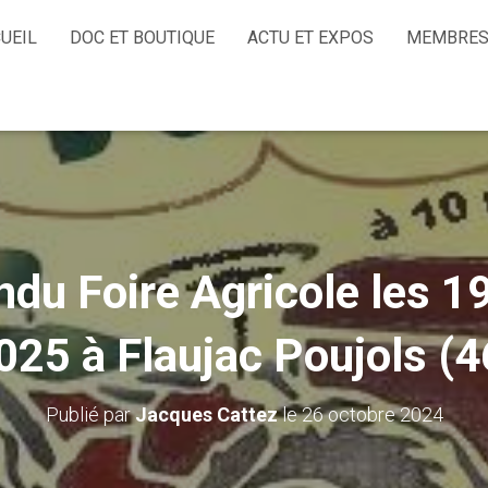
UEIL
DOC ET BOUTIQUE
ACTU ET EXPOS
MEMBRES
du Foire Agricole les 19 
025 à Flaujac Poujols (4
Publié par
Jacques Cattez
le
26 octobre 2024