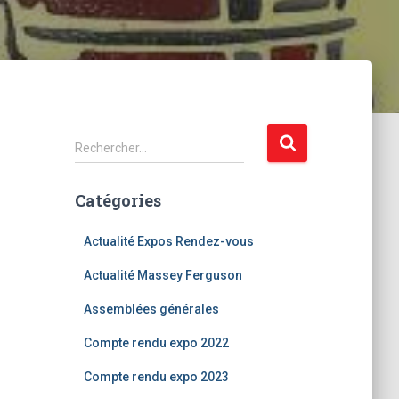
R
Rechercher…
e
c
Catégories
h
e
r
Actualité Expos Rendez-vous
c
Actualité Massey Ferguson
h
e
Assemblées générales
r
Compte rendu expo 2022
:
Compte rendu expo 2023