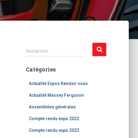
R
Rechercher…
e
c
Catégories
h
e
r
Actualité Expos Rendez-vous
c
Actualité Massey Ferguson
h
e
Assemblées générales
r
Compte rendu expo 2022
:
Compte rendu expo 2023