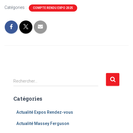
Catégories :
COMPTE RENDU EXPO 2025
R
Rechercher…
e
c
Catégories
h
e
r
Actualité Expos Rendez-vous
c
Actualité Massey Ferguson
h
e