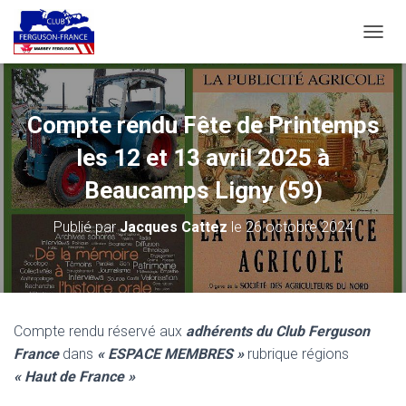
D
É
P
L
I
Compte rendu Fête de Printemps
E
R
les 12 et 13 avril 2025 à
L
A
Beaucamps Ligny (59)
N
A
Publié par
Jacques Cattez
le
26 octobre 2024
V
I
G
A
T
I
Compte rendu réservé aux
adhérents du Club Ferguson
O
France
dans
« ESPACE MEMBRES »
rubrique régions
N
« Haut de France »