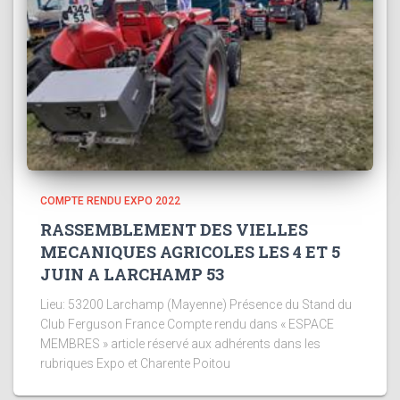
COMPTE RENDU EXPO 2022
RASSEMBLEMENT DES VIELLES
MECANIQUES AGRICOLES LES 4 ET 5
JUIN A LARCHAMP 53
Lieu: 53200 Larchamp (Mayenne) Présence du Stand du
Club Ferguson France Compte rendu dans « ESPACE
MEMBRES » article réservé aux adhérents dans les
rubriques Expo et Charente Poitou