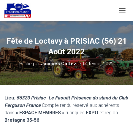
D
É
P
L
I
Fête de Loctavy à PRISIAC (56) 21
E
R
Août 2022
L
A
Publié par
Jacques Cattez
le
14 février 2022
N
A
V
I
G
A
Lieu:
56320 Prisiac
-Le Faouët
Présence du stand du Club
T
Ferguson France
Compte rendu réservé aux adhérents
I
O
dans
« ESPACE MEMBRES »
rubriques
EXPO
et région
N
Bretagne 35-56