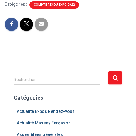
Catégories :
COMPTE RENDU EXPO 2022
R
Rechercher…
e
c
Catégories
h
e
r
Actualité Expos Rendez-vous
c
Actualité Massey Ferguson
h
e
Assemblées générales