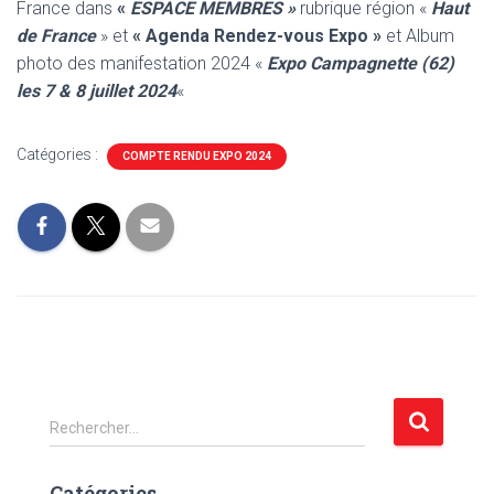
France dans
«
ESPACE MEMBRES »
rubrique région «
Haut
de France
» et
« Agenda Rendez-vous Expo »
et Album
photo des manifestation 2024 «
Expo Campagnette (62)
les 7 & 8 juillet 2024
«
Catégories :
COMPTE RENDU EXPO 2024
R
Rechercher…
e
c
Catégories
h