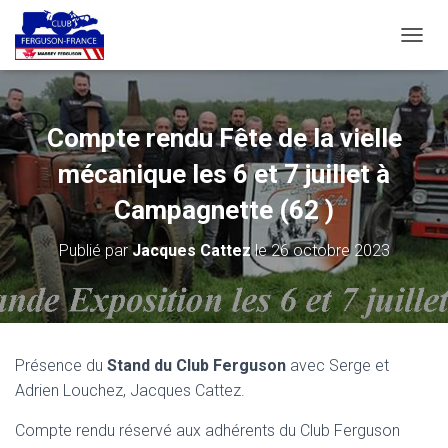
D
É
P
L
I
Compte rendu Fête de la vielle
E
R
mécanique les 6 et 7 juillet à
L
A
Campagnette (62 )
N
A
Publié par
Jacques Cattez
le
26 octobre 2023
V
I
G
A
T
I
Présence du
Stand du Club Ferguson
avec Serge et
O
Adrien Louchez, Jacques Cattez.
N
Compte rendu réservé aux adhérents du Club Ferguson