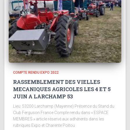
COMPTE RENDU EXPO 2022
RASSEMBLEMENT DES VIELLES
MECANIQUES AGRICOLES LES 4 ET 5
JUIN A LARCHAMP 53
Lieu: 53200 Larchamp (Mayenne) Présence du Stand du
Club Ferguson France Compte rendu dans « ESPACE
MEMBRES » article réservé aux adhérents dans les
rubriques Expo et Charente Poitou