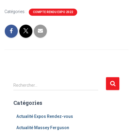
Catégories :
COMPTE RENDU EXPO 2022
R
Rechercher…
e
c
Catégories
h
e
r
Actualité Expos Rendez-vous
c
Actualité Massey Ferguson
h