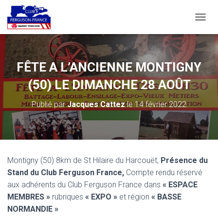
D
É
P
L
I
FÊTE A L’ANCIENNE MONTIGNY
E
R
(50) LE DIMANCHE 28 AOÛT
L
A
Publié par
Jacques Cattez
le
14 février 2022
N
A
V
I
G
A
Montigny (50) 8km de St Hilaire du Harcouët,
Présence du
T
Stand du Club Ferguson France,
Compte rendu réservé
I
O
aux adhérents du Club Ferguson France dans
« ESPACE
N
MEMBRES »
rubriques
« EXPO »
et région
« BASSE
NORMANDIE »