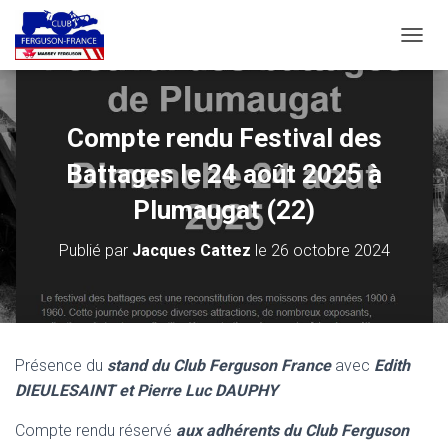
D
É
P
L
I
Compte rendu Festival des
E
R
Battages le 24 août 2025 à
L
A
Plumaugat (22)
N
A
Publié par
Jacques Cattez
le
26 octobre 2024
V
I
G
A
T
I
Présence du
stand du Club Ferguson France
avec
Edith
O
DIEULESAINT et Pierre Luc DAUPHY
N
Compte rendu réservé
aux adhérents du Club Ferguson