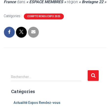
France
dans
« ESPACE MEMBRES »
région
« Bretagne 22 »
Catégories :
COMPTE RENDU EXPO 2025
R
Rechercher…
e
c
Catégories
h
e
r
Actualité Expos Rendez-vous
c