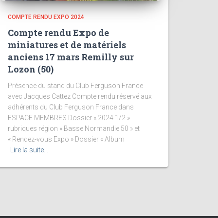
COMPTE RENDU EXPO 2024
Compte rendu Expo de
miniatures et de matériels
anciens 17 mars Remilly sur
Lozon (50)
Présence du stand du Club Ferguson France
avec Jacques Cattez Compte rendu réservé aux
adhérents du Club Ferguson France dans
ESPACE MEMBRES Dossier « 2024 1/2 »
rubriques région » Basse Normandie 50 » et
« Rendez-vous Expo » Dossier « Album
Lire la suite…