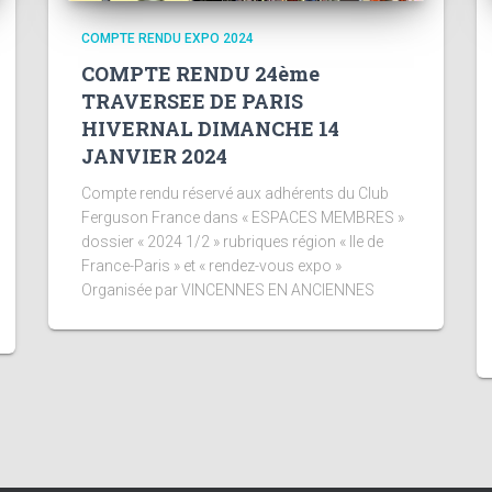
COMPTE RENDU EXPO 2024
COMPTE RENDU 24ème
TRAVERSEE DE PARIS
HIVERNAL DIMANCHE 14
JANVIER 2024
Compte rendu réservé aux adhérents du Club
Ferguson France dans « ESPACES MEMBRES »
dossier « 2024 1/2 » rubriques région « Ile de
France-Paris » et « rendez-vous expo »
Organisée par VINCENNES EN ANCIENNES