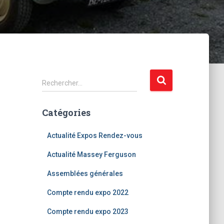
R
Rechercher…
e
c
Catégories
h
e
r
Actualité Expos Rendez-vous
c
Actualité Massey Ferguson
h
e
Assemblées générales
r
Compte rendu expo 2022
:
Compte rendu expo 2023