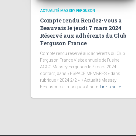
ACTUALITÉ MASSEY FERGUSON
Compte rendu Rendez-vous a
Beauvais le jeudi 7 mars 2024
Réservé aux adhérents du Club
Ferguson France
Compte rendu réservé aux adhérents du Club
Ferguson France Visite annuelle de l’usine
AGCO Massey Ferguson le 7 mars 2024
contact, dans « ESPACE MEMBRES » dans
rubrique « 2024 2/2 » » Actualité Massey
Ferguson » et rubrique « Album
Lire la suite…