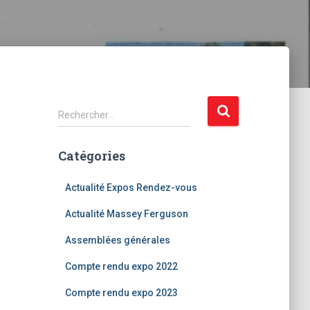
R
Rechercher…
e
c
Catégories
h
e
r
Actualité Expos Rendez-vous
c
Actualité Massey Ferguson
h
e
Assemblées générales
r
Compte rendu expo 2022
:
Compte rendu expo 2023