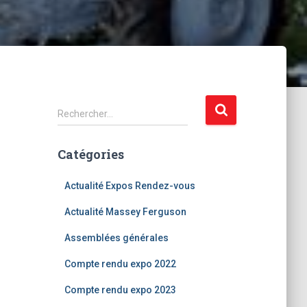
R
Rechercher…
e
c
Catégories
h
e
r
Actualité Expos Rendez-vous
c
Actualité Massey Ferguson
h
e
Assemblées générales
r
Compte rendu expo 2022
:
Compte rendu expo 2023