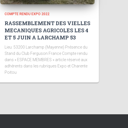
COMPTE RENDU EXPO 2022
RASSEMBLEMENT DES VIELLES
MECANIQUES AGRICOLES LES 4
ET 5 JUIN A LARCHAMP 53
Lieu: 53200 Larchamp (Mayenne) Présence du
Stand du Club Ferguson France Compte rendu
dans « ESPACE MEMBRES » article réservé aux
adhérents dans les rubriques Expo et Charente
Poitou