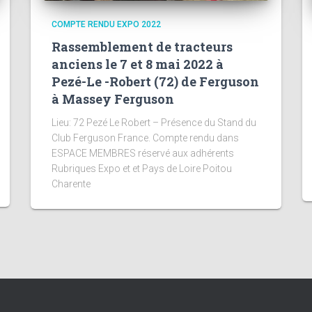
COMPTE RENDU EXPO 2022
Rassemblement de tracteurs
anciens le 7 et 8 mai 2022 à
Pezé-Le -Robert (72) de Ferguson
à Massey Ferguson
Lieu: 72 Pezé Le Robert – Présence du Stand du
Club Ferguson France. Compte rendu dans
ESPACE MEMBRES réservé aux adhérents
Rubriques Expo et et Pays de Loire Poitou
Charente