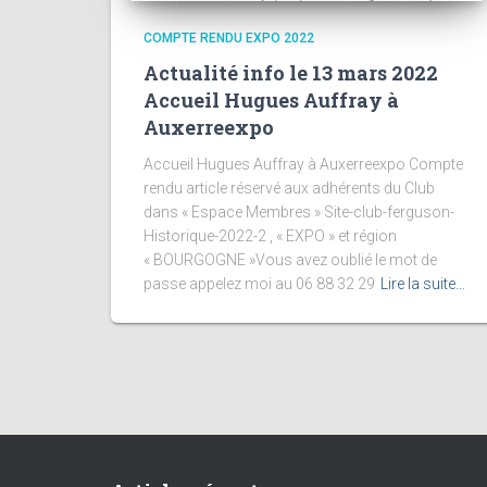
COMPTE RENDU EXPO 2022
Actualité info le 13 mars 2022
Accueil Hugues Auffray à
Auxerreexpo
Accueil Hugues Auffray à Auxerreexpo Compte
rendu article réservé aux adhérents du Club
dans « Espace Membres » Site-club-ferguson-
Historique-2022-2 , « EXPO » et région
« BOURGOGNE »Vous avez oublié le mot de
passe appelez moi au 06 88 32 29
Lire la suite…