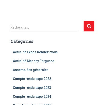
R
Rechercher…
e
c
Catégories
h
e
r
Actualité Expos Rendez-vous
c
Actualité Massey Ferguson
h
e
Assemblées générales
r
Compte rendu expo 2022
:
Compte rendu expo 2023
Compte rendu expo 2024