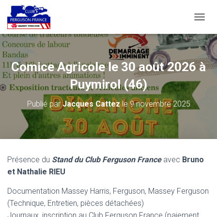
D
É
P
L
I
Comice Agricole le 30 août 2026 à
E
R
Puymirol (46)
L
A
Publié par
Jacques Cattez
le
9 novembre 2025
N
A
V
I
G
A
Présence du
Stand du Club Ferguson France
avec
Bruno
T
et Nathalie RIEU
I
O
N
Documentation Massey Harris, Ferguson, Massey Ferguson
(Technique, Entretien, pièces détachées)
Journaux, inscription au Club Ferguson France (paiement