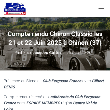
D
É
P
L
I
Compte rendu Chinon Classic les
E
R
21 et 22 Juin 2025 à Chinon (37)
L
A
Publié par
Jacques Cattez
le
26 octobre 2024
N
A
V
I
G
A
Présence du Stand du
Club Ferguson France
avec
Gilbert
T
DENIS
I
O
N
Compte rendu réservé aux
adhérents du Club Ferguson
France
dans
ESPACE MEMBRES
région
Centre Val de
Loire