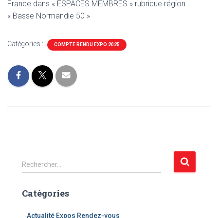
France dans « ESPACES MEMBRES » rubrique région
« Basse Normandie 50 »
Catégories :
COMPTE RENDU EXPO 2025
R
Rechercher…
e
c
Catégories
h
e
r
Actualité Expos Rendez-vous