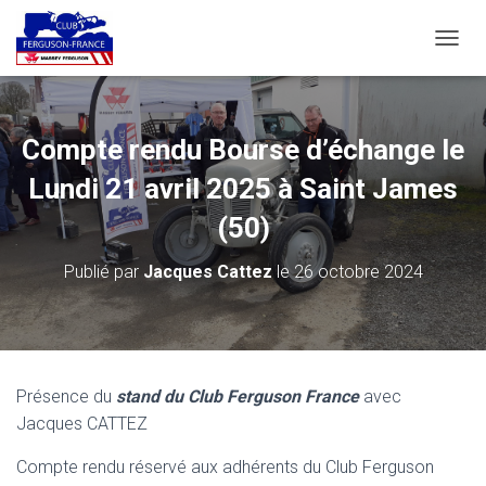
D
É
P
L
I
Compte rendu Bourse d’échange le
E
R
Lundi 21 avril 2025 à Saint James
L
A
(50)
N
A
Publié par
Jacques Cattez
le
26 octobre 2024
V
I
G
A
T
I
Présence du
stand du Club Ferguson France
avec
O
Jacques CATTEZ
N
Compte rendu réservé aux adhérents du Club Ferguson