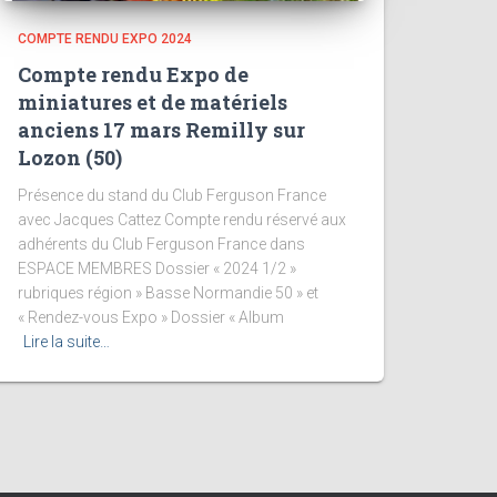
COMPTE RENDU EXPO 2024
Compte rendu Expo de
miniatures et de matériels
anciens 17 mars Remilly sur
Lozon (50)
Présence du stand du Club Ferguson France
avec Jacques Cattez Compte rendu réservé aux
adhérents du Club Ferguson France dans
ESPACE MEMBRES Dossier « 2024 1/2 »
rubriques région » Basse Normandie 50 » et
« Rendez-vous Expo » Dossier « Album
Lire la suite…