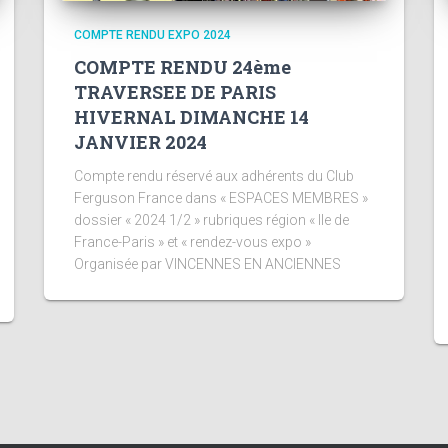
COMPTE RENDU EXPO 2024
COMPTE RENDU 24ème
TRAVERSEE DE PARIS
HIVERNAL DIMANCHE 14
JANVIER 2024
Compte rendu réservé aux adhérents du Club
Ferguson France dans « ESPACES MEMBRES »
dossier « 2024 1/2 » rubriques région « Ile de
France-Paris » et « rendez-vous expo »
Organisée par VINCENNES EN ANCIENNES