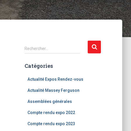
R
Rechercher…
e
c
Catégories
h
e
r
Actualité Expos Rendez-vous
c
Actualité Massey Ferguson
h
e
Assemblées générales
r
Compte rendu expo 2022
:
Compte rendu expo 2023