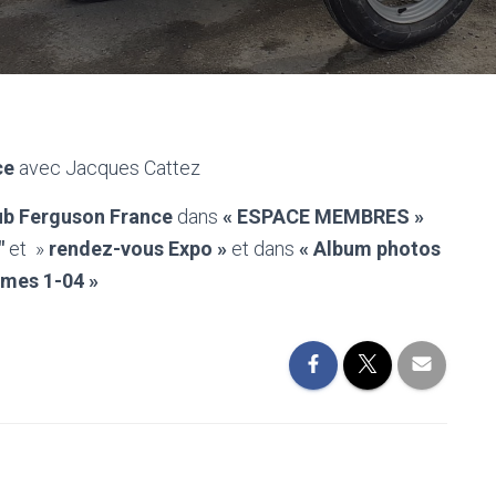
ce
avec Jacques Cattez
ub Ferguson France
dans
« ESPACE MEMBRES »
″
et »
rendez-vous Expo »
et dans
« Album photos
ames 1-04 »