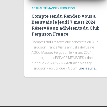
ACTUALITÉ MASSEY FERGUSON
Compte rendu Rendez-vous a
Beauvais le jeudi 7 mars 2024
Réservé aux adhérents du Club
Ferguson France
Compte rendu réservé aux adhérents du Club
Ferguson France Visite annuelle de l’usine
AGCO Massey Ferguson le 7 mars 2024
contact, dans « ESPACE MEMBRES » dans
rubrique « 2024 2/2 » » Actualité Massey
Ferguson » et rubrique « Album
Lire la suite…