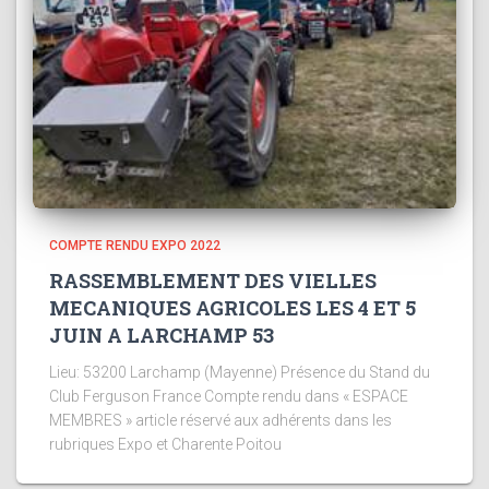
COMPTE RENDU EXPO 2022
RASSEMBLEMENT DES VIELLES
MECANIQUES AGRICOLES LES 4 ET 5
JUIN A LARCHAMP 53
Lieu: 53200 Larchamp (Mayenne) Présence du Stand du
Club Ferguson France Compte rendu dans « ESPACE
MEMBRES » article réservé aux adhérents dans les
rubriques Expo et Charente Poitou