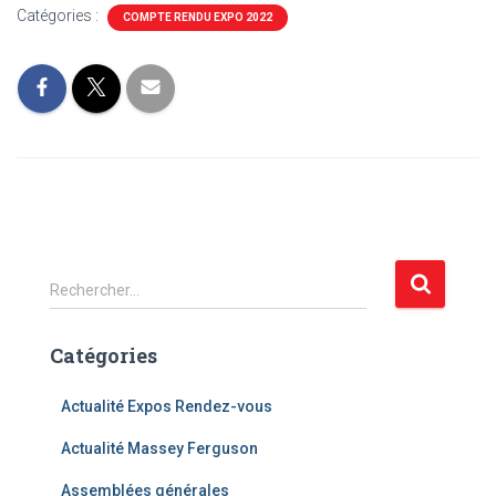
Catégories :
COMPTE RENDU EXPO 2022
R
Rechercher…
e
c
Catégories
h
e
r
Actualité Expos Rendez-vous
c
Actualité Massey Ferguson
h
e
Assemblées générales