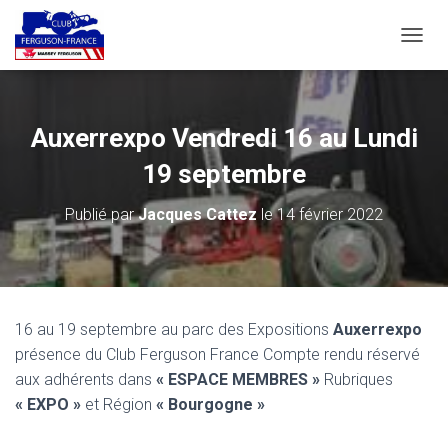
D
É
P
L
I
Auxerrexpo Vendredi 16 au Lundi
E
R
19 septembre
L
A
Publié par
Jacques Cattez
le
14 février 2022
N
A
V
I
G
A
16 au 19 septembre au parc des Expositions
Auxerrexpo
T
présence du Club Ferguson France Compte rendu réservé
I
O
aux adhérents dans
« ESPACE MEMBRES »
Rubriques
N
« EXPO »
et Région
« Bourgogne »