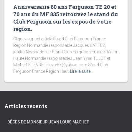
Anniversaire 80 ans Ferguson TE 20 et
70 ans du MF 835 retrouvez le stand du
Club Ferguson sur les expos de votre
région.
Cliquez sur cet article Stand Club Ferguson France
Région Normandie responsable Jacques CATTEZ,
jcattez@wanadoo.fr Stand Club Ferguson France Région
Haute Normandie responsables Jean Yves TULOT et
Michel LELIEVRE lelievre67@yahoo.com Stand Club
Ferguson France Région Haut
Lire la suite…
Articles récents
DÉCÈS DE MONSIEUR JEAN LOUIS MACHET