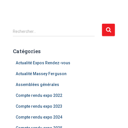
R
Rechercher…
e
c
h
Catégories
e
r
Actualité Expos Rendez-vous
c
h
Actualité Massey Ferguson
e
Assemblées générales
r
Compte rendu expo 2022
:
Compte rendu expo 2023
Compte rendu expo 2024