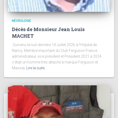
NÉCROLOGIE
Décès de Monsieur Jean Louis
MACHET
Survenu la nuit dernière 14 Juillet 2026 à l’Hôpital de
Nancy. Membre important du Club Ferguson France
administrateur, vice président et Président 2021 à 2024
c’était un homme très attaché à marque Ferguson et
Massey
Lire la suite…