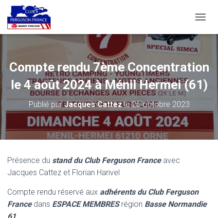
D
É
P
L
I
Compte rendu 7ème Concentration
E
R
le 4 août 2024 à Ménil Hermei (61)
L
A
Publié par
Jacques Cattez
le
26 octobre 2023
N
A
V
I
G
A
Présence du
stand du Club Ferguson France
avec
T
Jacques Cattez et Florian Harivel
I
O
N
Compte rendu réservé aux
adhérents du Club Ferguson
France
dans
ESPACE MEMBRES
région
Basse Normandie
61