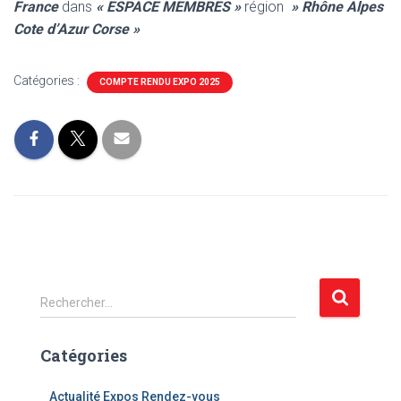
France
dans
« ESPACE MEMBRES »
région
» Rhône Alpes
Cote d’Azur Corse »
Catégories :
COMPTE RENDU EXPO 2025
R
Rechercher…
e
c
Catégories
h
e
r
Actualité Expos Rendez-vous