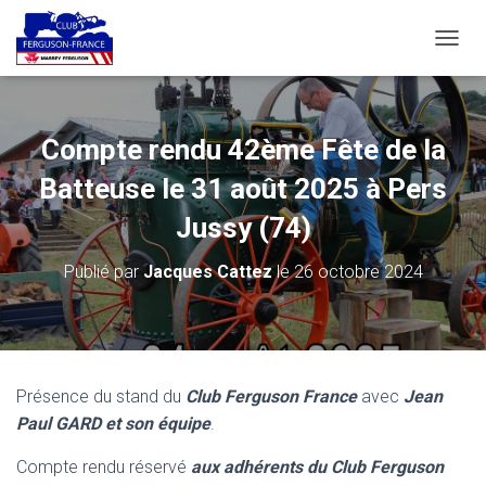
D
É
P
L
I
Compte rendu 42ème Fête de la
E
R
Batteuse le 31 août 2025 à Pers
L
A
Jussy (74)
N
A
Publié par
Jacques Cattez
le
26 octobre 2024
V
I
G
A
T
I
Présence du stand du
Club Ferguson France
avec
Jean
O
Paul GARD et son équipe
.
N
Compte rendu réservé
aux adhérents du Club Ferguson