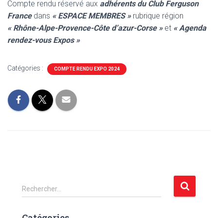
Compte rendu réservé aux
adhérents du Club Ferguson
France
dans
« ESPACE MEMBRES »
rubrique région
« Rhône-Alpe-Provence-Côte d’azur-Corse »
et
« Agenda
rendez-vous Expos »
Catégories :
COMPTE RENDU EXPO 2024
R
Rechercher…
e
c
Catégories
h