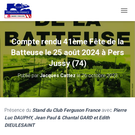
D
É
P
L
I
Compte rendu 41ème Fête de la
E
R
Batteuse le 25 août 2024 à Pers
L
A
Jussy (74)
N
A
Publié par
Jacques Cattez
le
26 octobre 2023
V
I
G
A
T
I
Présence du
Stand du Club Ferguson France
avec
Pierre
O
Luc DAUPHY, Jean Paul & Chantal GARD et Edith
N
DIEULESAINT