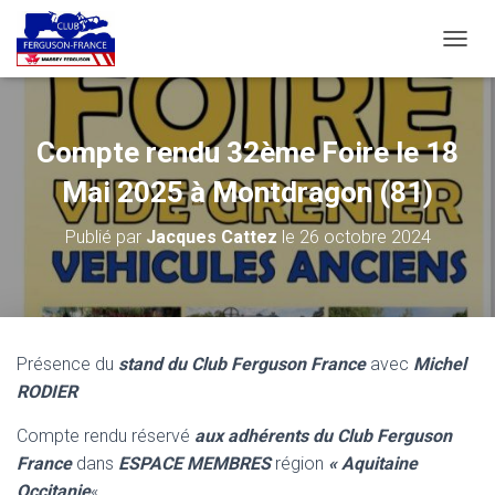
D
É
P
L
I
Compte rendu 32ème Foire le 18
E
R
Mai 2025 à Montdragon (81)
L
A
Publié par
Jacques Cattez
le
26 octobre 2024
N
A
V
I
G
A
Présence du
stand du Club Ferguson France
avec
Michel
T
RODIER
I
O
N
Compte rendu réservé
aux adhérents du Club Ferguson
France
dans
ESPACE MEMBRES
région
« Aquitaine
Occitanie
«