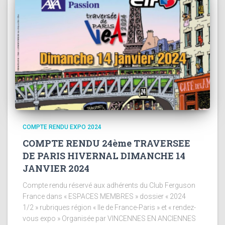
COMPTE RENDU EXPO 2024
COMPTE RENDU 24ème TRAVERSEE
DE PARIS HIVERNAL DIMANCHE 14
JANVIER 2024
Compte rendu réservé aux adhérents du Club Ferguson
France dans « ESPACES MEMBRES » dossier « 2024
1/2 » rubriques région « Ile de France-Paris » et « rendez-
vous expo » Organisée par VINCENNES EN ANCIENNES