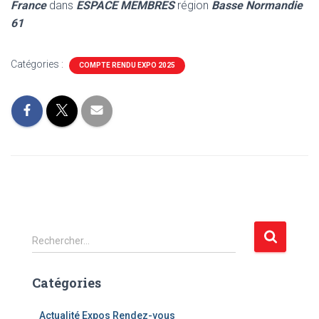
France
dans
ESPACE MEMBRES
région
Basse Normandie
61
Catégories :
COMPTE RENDU EXPO 2025
R
Rechercher…
e
c
Catégories
h
e
r
Actualité Expos Rendez-vous