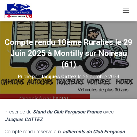
D
É
P
L
I
Compte rendu 10ème Ruralies le 29
E
R
Juin 2025 à Montilly sur Noireau
L
A
(61)
N
A
Publié par
Jacques Cattez
le
26 octobre 2024
V
I
G
A
T
I
Présence du
Stand du Club Ferguson France
avec
O
Jacques CATTEZ
N
Compte rendu réservé aux
adhérents du Club Ferguson