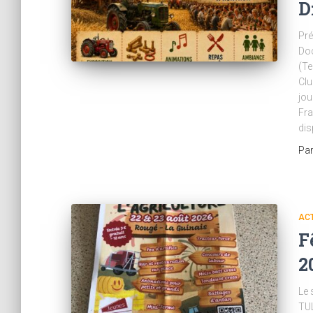
D
Pré
Do
(Te
Clu
jou
Fra
dis
Pa
AC
F
2
Le 
TU