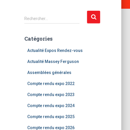
R
Rechercher…
e
c
h
Catégories
e
r
Actualité Expos Rendez-vous
c
h
Actualité Massey Ferguson
e
Assemblées générales
r
Compte rendu expo 2022
:
Compte rendu expo 2023
Compte rendu expo 2024
Compte rendu expo 2025
Compte rendu expo 2026