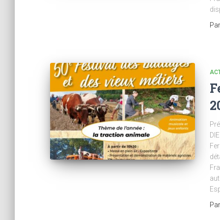
dis
Pa
AC
F
2
Pré
DIE
Fer
dét
Fra
aut
Esp
Pa