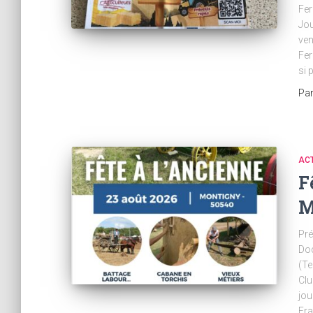
Fer
Jou
ven
Fer
si 
Pa
AC
F
M
Pré
Do
(Te
Clu
jou
Fra