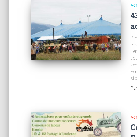
AC
4
a
Pré
et 
Fer
Jou
ven
Fer
si 
Pa
AC
C