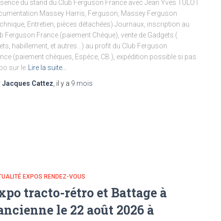
sence du stand du Club Ferguson France avec Jean Yves TULOT
cumentation Massey Harris, Ferguson, Massey Ferguson
chnique, Entretien, pièces détachées) Journaux, inscription au
b Ferguson France (paiement Chèque), vente de Gadgets (
ets, habillement, et autres…) au profit du Club Ferguson
nce (paiement chèques, Espèce, CB.), expédition possible si pas
po sur le
Lire la suite…
r
Jacques Cattez
, il y a
9 mois
TUALITÉ EXPOS RENDEZ-VOUS
xpo tracto-rétro et Battage à
’ancienne le 22 août 2026 à