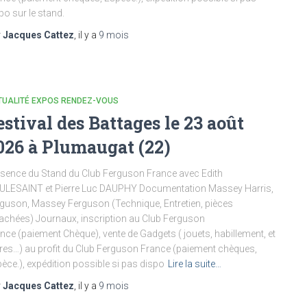
po sur le stand.
r
Jacques Cattez
, il y a
9 mois
TUALITÉ EXPOS RENDEZ-VOUS
estival des Battages le 23 août
026 à Plumaugat (22)
sence du Stand du Club Ferguson France avec Edith
ULESAINT et Pierre Luc DAUPHY Documentation Massey Harris,
guson, Massey Ferguson (Technique, Entretien, pièces
achées) Journaux, inscription au Club Ferguson
nce (paiement Chèque), vente de Gadgets ( jouets, habillement, et
res…) au profit du Club Ferguson France (paiement chèques,
èce.), expédition possible si pas dispo
Lire la suite…
r
Jacques Cattez
, il y a
9 mois