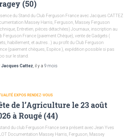
ragey (50)
sence du Stand du Club Ferguson France avec Jacques CATTEZ
cumentation Massey Harris, Ferguson, Massey Ferguson
chnique, Entretien, pièces détachées) Journaux, inscription au
b Ferguson France (paiement Chèque), vente de Gadgets (
ets, habillement, et autres…) au profit du Club Ferguson
nce (paiement chèques, Espèce.), expédition possible si pas
po sur le stand.
r
Jacques Cattez
, il y a
9 mois
TUALITÉ EXPOS RENDEZ-VOUS
ête de l’Agriculture le 23 août
026 à Rougé (44)
stand du club Ferguson France sera présent avec Jean Yves
LOT Documentation Massey Harris, Ferguson, Massey