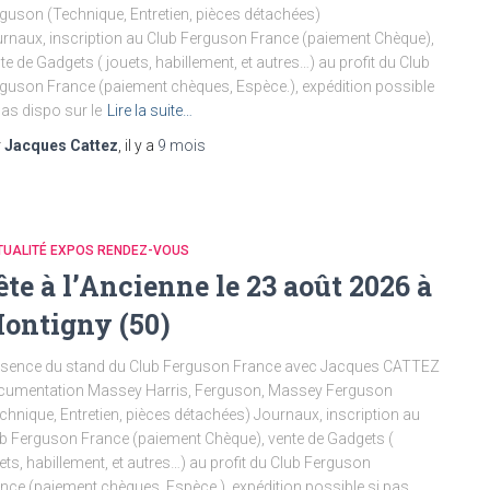
guson (Technique, Entretien, pièces détachées)
rnaux, inscription au Club Ferguson France (paiement Chèque),
te de Gadgets ( jouets, habillement, et autres…) au profit du Club
guson France (paiement chèques, Espèce.), expédition possible
pas dispo sur le
Lire la suite…
r
Jacques Cattez
, il y a
9 mois
TUALITÉ EXPOS RENDEZ-VOUS
ête à l’Ancienne le 23 août 2026 à
ontigny (50)
sence du stand du Club Ferguson France avec Jacques CATTEZ
cumentation Massey Harris, Ferguson, Massey Ferguson
chnique, Entretien, pièces détachées) Journaux, inscription au
b Ferguson France (paiement Chèque), vente de Gadgets (
ets, habillement, et autres…) au profit du Club Ferguson
nce (paiement chèques, Espèce.), expédition possible si pas