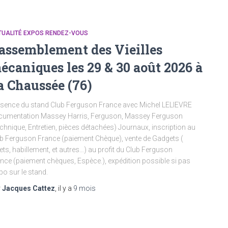
TUALITÉ EXPOS RENDEZ-VOUS
assemblement des Vieilles
écaniques les 29 & 30 août 2026 à
a Chaussée (76)
sence du stand Club Ferguson France avec Michel LELIEVRE
cumentation Massey Harris, Ferguson, Massey Ferguson
chnique, Entretien, pièces détachées) Journaux, inscription au
b Ferguson France (paiement Chèque), vente de Gadgets (
ets, habillement, et autres…) au profit du Club Ferguson
nce (paiement chèques, Espèce.), expédition possible si pas
po sur le stand.
r
Jacques Cattez
, il y a
9 mois