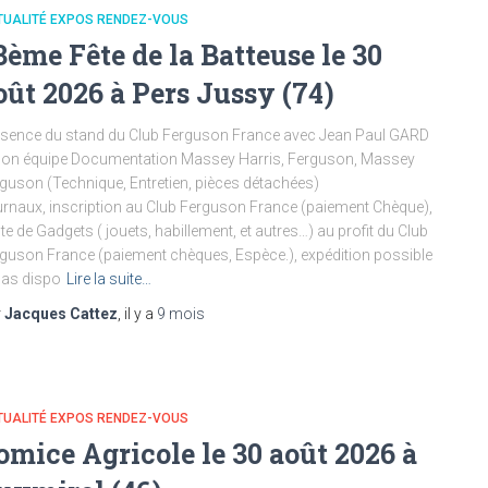
TUALITÉ EXPOS RENDEZ-VOUS
3ème Fête de la Batteuse le 30
oût 2026 à Pers Jussy (74)
sence du stand du Club Ferguson France avec Jean Paul GARD
son équipe Documentation Massey Harris, Ferguson, Massey
guson (Technique, Entretien, pièces détachées)
rnaux, inscription au Club Ferguson France (paiement Chèque),
te de Gadgets ( jouets, habillement, et autres…) au profit du Club
guson France (paiement chèques, Espèce.), expédition possible
pas dispo
Lire la suite…
r
Jacques Cattez
, il y a
9 mois
TUALITÉ EXPOS RENDEZ-VOUS
omice Agricole le 30 août 2026 à