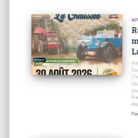
AC
R
m
L
Pré
Do
(Te
Clu
jou
Fra
dis
Pa