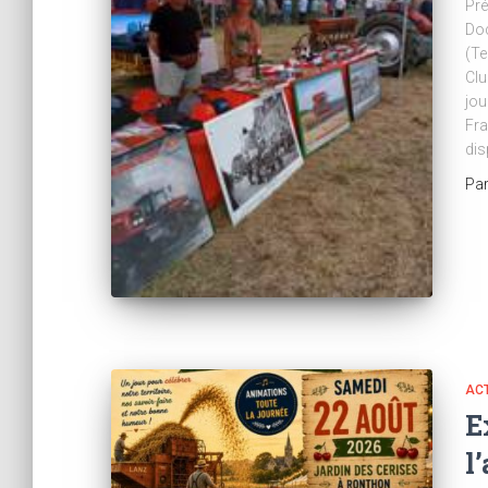
Pré
Do
(Te
Clu
jou
Fra
dis
Pa
AC
E
l