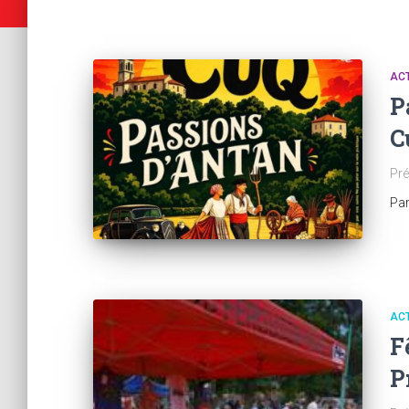
AC
P
C
Pré
Pa
AC
F
P