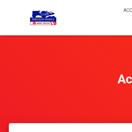
ACC
Ac