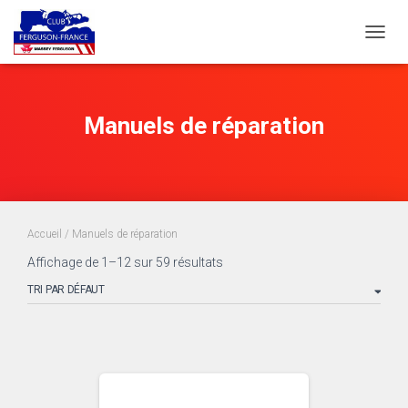
DÉPLI
Manuels de réparation
Accueil
/ Manuels de réparation
Affichage de 1–12 sur 59 résultats