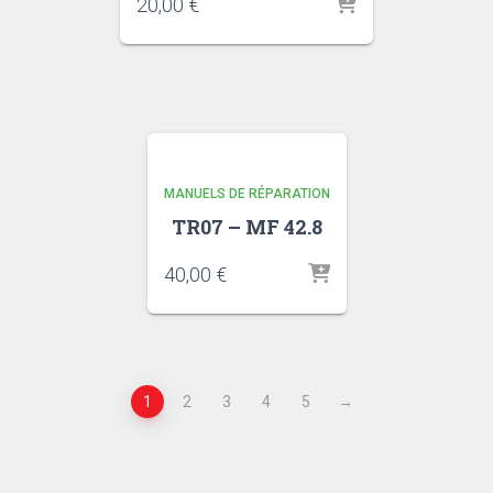
20,00
€
MANUELS DE RÉPARATION
TR07 – MF 42.8
40,00
€
1
2
3
4
5
→