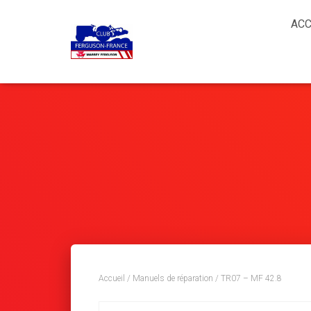
ACC
Accueil
/
Manuels de réparation
/ TR07 – MF 42.8