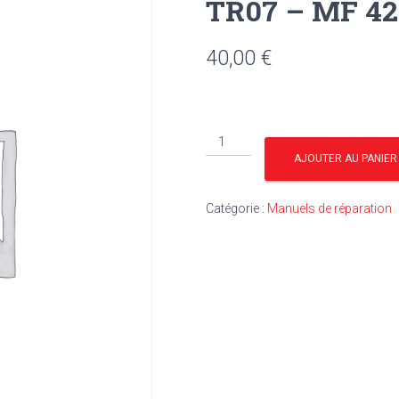
TR07 – MF 42
40,00
€
quantité
de
AJOUTER AU PANIER
TR07
-
Catégorie :
Manuels de réparation
MF
42.8