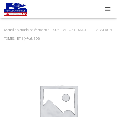
DÉPLI
Accueil
/
Manuels de réparation
/ TR02* – MF 825 STANDARD ET VIGNERON
TOMES I ET II (+Port: 10€)