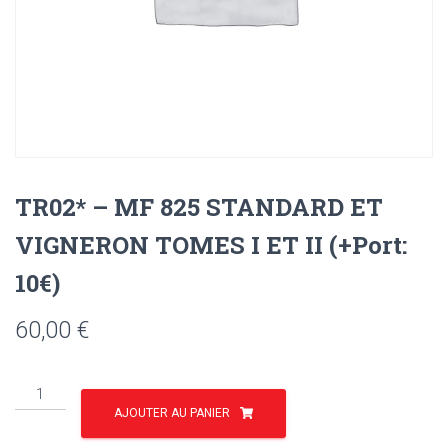
TR02* – MF 825 STANDARD ET
VIGNERON TOMES I ET II (+Port:
10€)
60,00
€
quantité
de
AJOUTER AU PANIER
TR02*