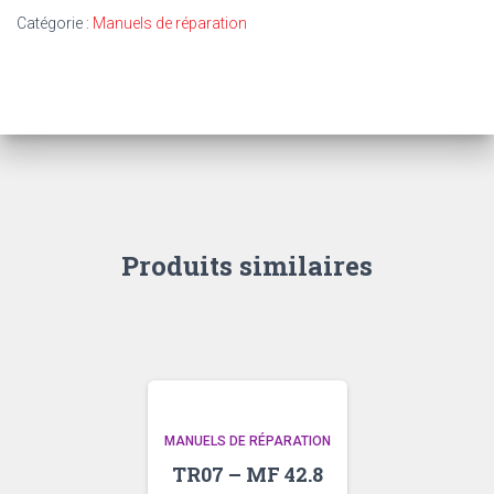
-
Catégorie :
Manuels de réparation
MF
825
STANDARD
ET
VIGNERON
TOMES
I
ET
II
(+Port:
Produits similaires
10€)
MANUELS DE RÉPARATION
TR07 – MF 42.8