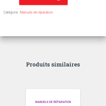
TR41
-
Catégorie :
Manuels de réparation
FORD-
FERGUSON
9
N
–
2
N
Produits similaires
MANUELS DE RÉPARATION