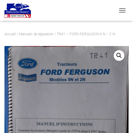
DÉPLI
Accueil
/
Manuels de réparation
/ TR41 – FORD-FERGUSON 9 N – 2 N