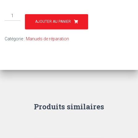
quantité
de
AJOUTER AU PANIER
TR15
-
Catégorie :
Manuels de réparation
MOTEURS
PERKINS
3.144
–
D3.152
–
D4.203
–
4.236
Produits similaires