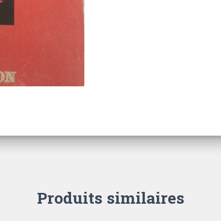
–
TOME
1
ET
2
Produits similaires