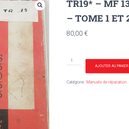
TR19* – MF 13
– TOME 1 ET 
80,00
€
quantité
de
AJOUTER AU PANIER
TR19*
-
Catégorie :
Manuels de réparation
MF
135
–
140
–
145
–
165