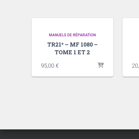
MANUELS DE RÉPARATION
TR21* – MF 1080 –
TOME 1 ET 2
95,00
€
20