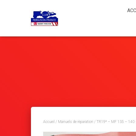
ACC
Accueil
/
Manuels de réparation
/ TR19* – MF 135 – 140 