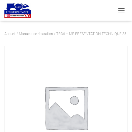
DÉPLI
Accueil
/
Manuels de réparation
/ TR36 – MF PRÉSENTATION TECHNIQUE 35